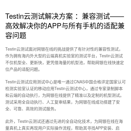
Testin云测试解决方案 ：兼容测试——
高效解决你的APP与所有手机的适配兼
容问题
Testin云测试面对网银在线的挑战提供了有针对性的兼容性测试，
作为拥有海内外大型的云端真机实验室的测试平台，Testin云测试
不仅机型全、更新快，更凭借海量的机型池，帮助网银在线快速定
位产品的适配问题。
Testin云测试应用测试中心是唯一通过CNAS中国合格评定国家认可
检测实验室认证的移动应用Testin云测试中心，通过专家录制脚本
和云端的自动执行，为网银在线提供了精准以及定制的机型测试。
测试采用全自动执行、人工复审结果，为网银在线成功搭建了安
全、可靠、高效的测试服务。
此外，Testin云测试还通过先进的全自动化技术，为网银在线在海
量真机上真实再现用户实际操作流程，帮助其寻找APP安装、启