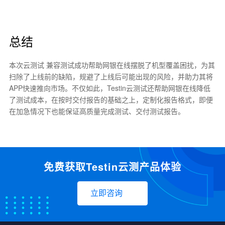
总结
本次云测试 兼容测试成功帮助网银在线摆脱了机型覆盖困扰，为其
扫除了上线前的缺陷，规避了上线后可能出现的风险，并助力其将
APP快速推向市场。不仅如此，Testin云测试还帮助网银在线降低
了测试成本，在按时交付报告的基础之上，定制化报告格式，即便
在加急情况下也能保证高质量完成测试、交付测试报告。
免费获取Testin云测产品体验
立即咨询