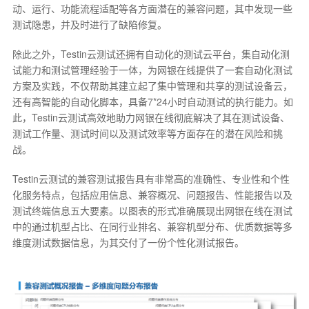
动、运行、功能流程适配等各方面潜在的兼容问题，其中发现一些
测试隐患，并及时进行了缺陷修复。
除此之外，Testin云测试还拥有自动化的测试云平台，集自动化测
试能力和测试管理经验于一体，为网银在线提供了一套自动化测试
方案及实践，不仅帮助其建立起了集中管理和共享的测试设备云，
还有高智能的自动化脚本，具备7*24小时自动测试的执行能力。如
此，Testin云测试高效地助力网银在线彻底解决了其在测试设备、
测试工作量、测试时间以及测试效率等方面存在的潜在风险和挑
战。
Testin云测试的兼容测试报告具有非常高的准确性、专业性和个性
化服务特点，包括应用信息、兼容概况、问题报告、性能报告以及
测试终端信息五大要素。以图表的形式准确展现出网银在线在测试
中的通过机型占比、在同行业排名、兼容机型分布、优质数据等多
维度测试数据信息，为其交付了一份个性化测试报告。