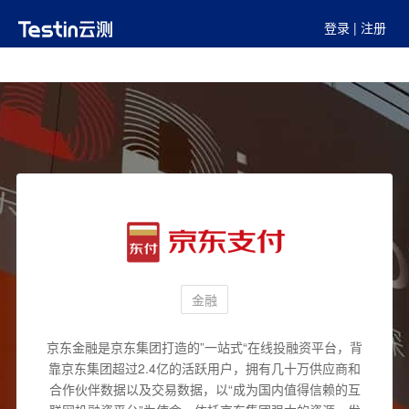
登录
|
注册
金融
京东金融是京东集团打造的”一站式“在线投融资平台，背
靠京东集团超过2.4亿的活跃用户，拥有几十万供应商和
合作伙伴数据以及交易数据，以“成为国内值得信赖的互