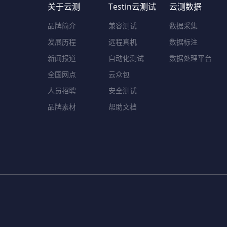
关于云测
Testin云测试
云测数据
品牌简介
兼容测试
数据采集
发展历程
远程真机
数据标注
新闻报道
自动化测试
数据处理平台
全国网点
云众包
人员招聘
安全测试
品牌素材
帮助文档