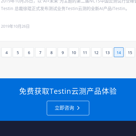
2019年10月26日，以“AI+未来”为主题的第二届NCTS中国云测试
Testin 总裁徐琨正式发布测试业务Testin云测的全新AI产品iTestin。
2019年10月26日
4
5
6
7
8
9
10
11
12
13
14
15
免费获取Testin云测产品体验
立即咨询