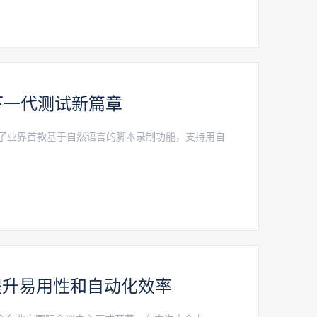
启下一代测试新篇章
推出了业界首款基于自然语言的脚本录制功能，支持用自
面提升易用性和自动化效率