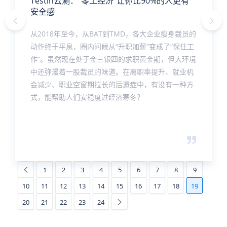
Testin云测：“零工经济”让你比90%的人更有
安全感
从2018年至今，从BAT到TMD，各大企业瘦身裁员的
动作终于平息，圈内问候从“升职加薪”变成了“保住工
作”。虽然现在处于金三银四的求职黄金期，但大环境
中还弥漫着一股裁员的味道。在离职率提升、就业机
会减少、职业空窗期拉长的后遗症中，有没有一种方
式，能帮助人们安稳度过经济寒冬？
1
2
3
4
5
6
7
8
9
10
11
12
13
14
15
16
17
18
19
20
21
22
23
24